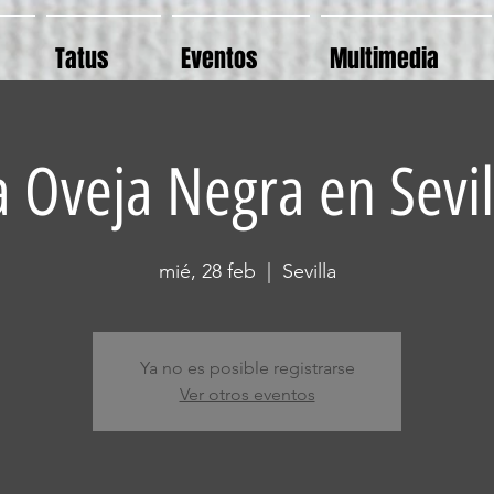
Tatus
Eventos
Multimedia
a Oveja Negra en Sevil
mié, 28 feb
  |  
Sevilla
Ya no es posible registrarse
Ver otros eventos