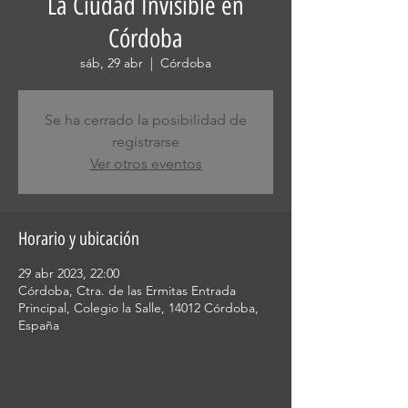
La Ciudad Invisible en
Córdoba
sáb, 29 abr
  |  
Córdoba
Se ha cerrado la posibilidad de
registrarse
Ver otros eventos
Horario y ubicación
29 abr 2023, 22:00
Córdoba, Ctra. de las Ermitas Entrada
Principal, Colegio la Salle, 14012 Córdoba,
España