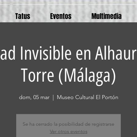
Tatus
Eventos
Multimedia
ad Invisible en Alhaur
Torre (Málaga)
dom, 05 mar
  |  
Museo Cultural El Portón
Se ha cerrado la posibilidad de registrarse
Ver otros eventos